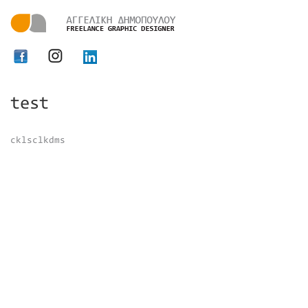
test
cklsclkdms